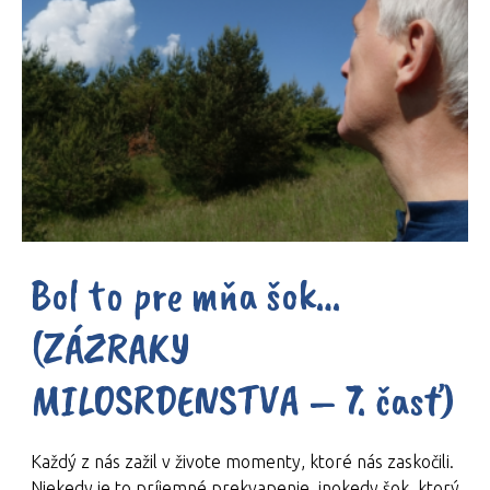
Bol to pre mňa šok…
(ZÁZRAKY
MILOSRDENSTVA – 7. časť)
Každý z nás zažil v živote momenty, ktoré nás zaskočili.
Niekedy je to príjemné prekvapenie, inokedy šok, ktorý