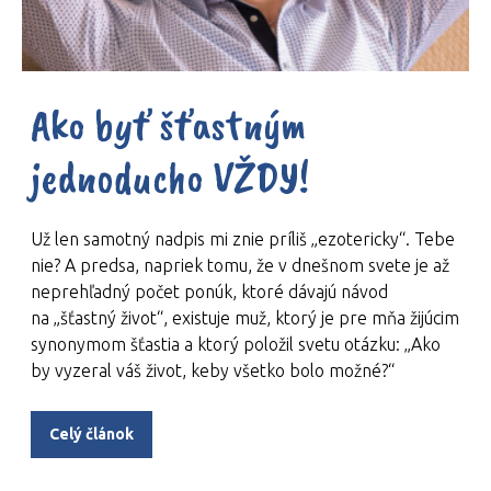
Ako byť šťastným
jednoducho VŽDY!
Už len samotný nadpis mi znie príliš „ezotericky“. Tebe
nie? A predsa, napriek tomu, že v dnešnom svete je až
neprehľadný počet ponúk, ktoré dávajú návod
na „šťastný život“, existuje muž, ktorý je pre mňa žijúcim
synonymom šťastia a ktorý položil svetu otázku: „Ako
by vyzeral váš život, keby všetko bolo možné?“
Celý článok