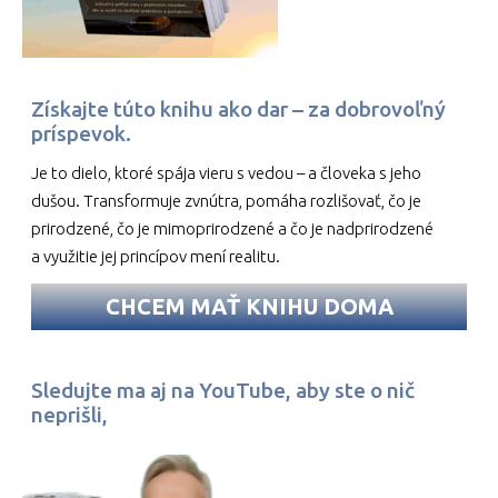
Získajte túto knihu ako dar – za dobrovoľný
príspevok.
Je to dielo, ktoré spája vieru s vedou – a človeka s jeho
dušou. Transformuje zvnútra, pomáha rozlišovať, čo je
prirodzené, čo je mimoprirodzené a čo je nadprirodzené
a využitie jej princípov mení realitu.
CHCEM MAŤ KNIHU DOMA
Sledujte ma aj na YouTube, aby ste o nič
neprišli,