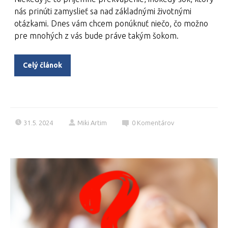
nás prinúti zamyslieť sa nad základnými životnými
otázkami. Dnes vám chcem ponúknuť niečo, čo možno
pre mnohých z vás bude práve takým šokom.
Celý článok
31.5. 2024
Miki Artim
0
Komentárov