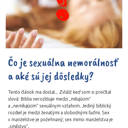
Čo je sexuálna nemorálnosť
a aké sú jej dôsledky?
Tento článok ma dostal... Zvlášť keď som si prečítal
slová: Biblia nerozlišuje medzi „milujúcim“
a „nemilujúcim“ sexuálnym vzťahom. Jediný biblický
rozdiel je medzi ženatými a slobodnými ľuďmi. Sex
v manželstve je požehnaný; sex mimo manželstva je
„smilstvo“.