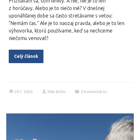
Priznávam sa, som lenivý. A nie, nie je to len
z horúčavy. Alebo je to niečo iné? V dnešnej
uponáhľanej dobe sa často stretávame s vetou:
"Nemám čas." Ale je to naozaj pravda, alebo je to len
výhovorka, ktorú používame, keď sa nechceme
niečomu venovať?
Celý článok
29.7. 2024
Miki Artim
0
Komentárov