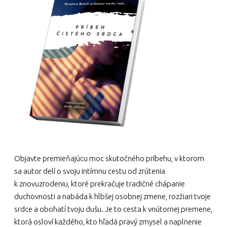
Objavte premieňajúcu moc skutočného príbehu, v ktorom
sa autor delí o svoju intímnu cestu od zrútenia
k znovuzrodeniu, ktoré prekračuje tradičné chápanie
duchovnosti a nabáda k hlbšej osobnej zmene, rozžiari tvoje
srdce a obohatí tvoju dušu. Je to cesta k vnútornej premene,
ktorá osloví každého, kto hľadá pravý zmysel a naplnenie