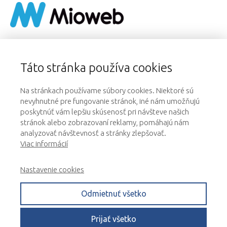
Táto stránka používa cookies
Blog
Na stránkach používame súbory cookies. Niektoré sú
nevyhnutné pre fungovanie stránok, iné nám umožňujú
E-book ZADARMO
poskytnúť vám lepšiu skúsenosť pri návšteve našich
stránok alebo zobrazovaní reklamy, pomáhajú nám
analyzovať návštevnosť a stránky zlepšovať.
QUANTUM KRESŤANA
Viac informácií
Príbeh môjho života…
Nastavenie cookies
Odmietnuť všetko
OCHRANA OSOBNÝCH ÚDAJOV
2026
Prijať všetko